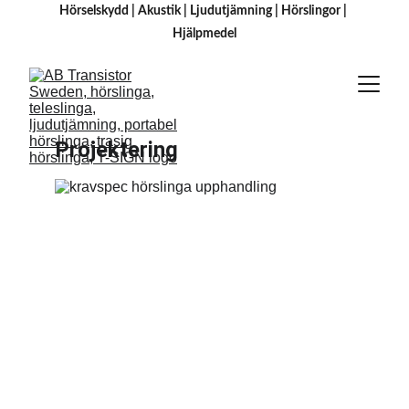
Hörselskydd
 | 
Akustik
 | 
Ljudutjämning
 | 
Hörslingor
 | 
H
jälpmedel
Projektering