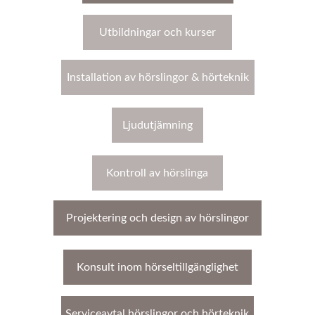
Utbildningar och kurser
Installation av hörslingor & hörteknik
Ljudutjämning
Kontroll av hörslinga
Projektering och design av hörslingor
Konsult inom hörseltillgänglighet
Serviceavtal hörslingor och hörteknik