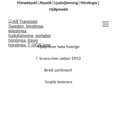
Hörselskydd
 | 
Akustik
 | 
Ljudutjämning
 | 
Hörslingor
 | 
H
jälpmedel
Hjälp över hela Sverige
I  branschen sedan 1953
Brett sortiment 
Snabb leverans