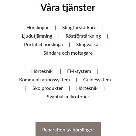
Våra tjänster
Hörslingor     |     Slingförstärkare     |     
Ljudutjämning     |     Röstförstärkning     |     
Portabel hörslinga     |     Slingväska     |     
Sändare och mottagare
Hörteknik      |     FM-system     |     
Kommunikationssystem     |     Guidesystem     
|     Skolprodukter     |     Hörteknik     |     
Svanhalsmikrofoner
Reparation av hörslingor