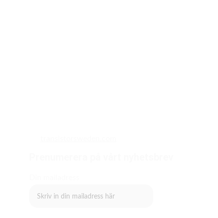
transistorsweden.com
Prenumerera på vårt nyhetsbrev
Din mailadress