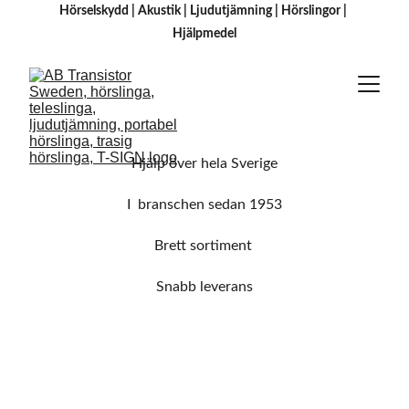
Hörselskydd
 | 
Akustik
 | 
Ljudutjämning
 | 
Hörslingor
 | 
H
jälpmedel
Hjälp över hela Sverige
I  branschen sedan 1953
Brett sortiment 
Snabb leverans