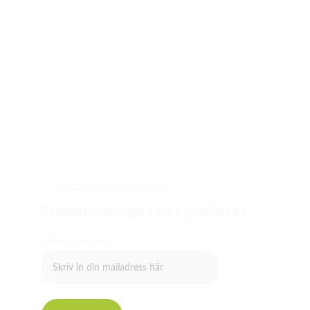
transistorsweden.com
Prenumerera på vårt nyhetsbrev
Din mailadress