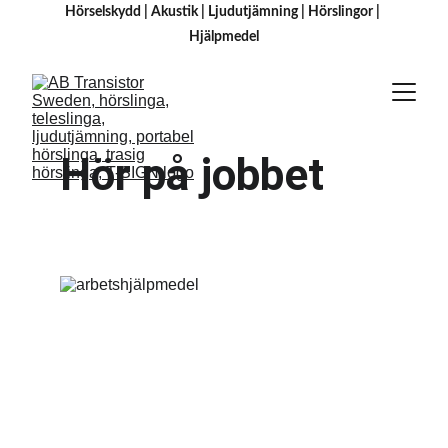
Hörselskydd
 | 
Akustik
 | 
Ljudutjämning
 | 
Hörslingor
 | 
H
jälpmedel
Hör på jobbet